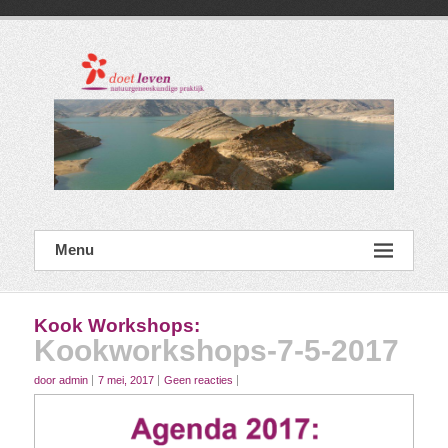
Ga
naar
de
inhoud
Menu
Kook Workshops
:
Kookworkshops-7-5-2017
door admin
7 mei, 2017
Geen reacties