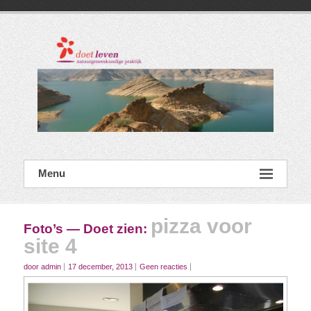
Ga
naar
de
inhoud
Menu
pizza voor
Foto’s — Doet zien
:
site 4
door admin
17 december, 2013
Geen reacties